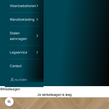
Vloertoebehoren
Wandbekleding
Stalen
aanvragen
Legservice
Contact
INLOGGEN
Winkelwagen
Je winkelwagen is leeg
In-/uitzoomen