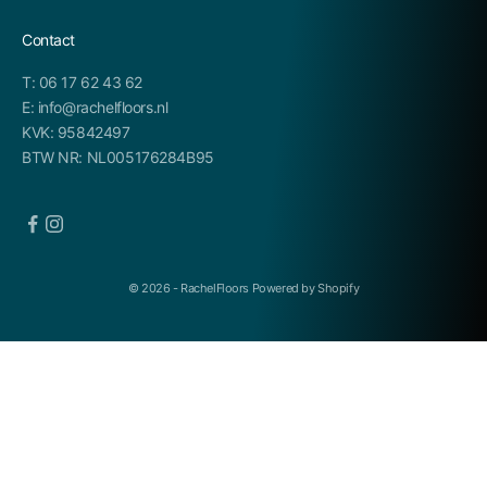
Contact
T: 06 17 62 43 62
E: info@rachelfloors.nl
KVK: 95842497
BTW NR: NL005176284B95
© 2026 - RachelFloors Powered by Shopify