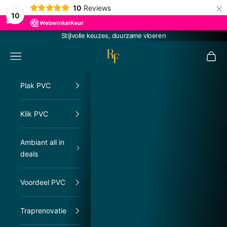
×
10
Reviews
10
Naar inhoud
Stijlvolle keuzes, duurzame vloeren
RachelFloors
Menu
Winke
Plak PVC
Klik PVC
Ambiant all in
deals
Voordeel PVC
Traprenovatie