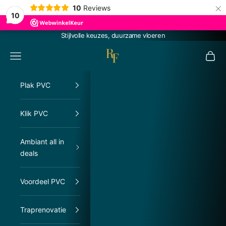
×
10
Reviews
10
Naar inhoud
Stijlvolle keuzes, duurzame vloeren
RachelFloors
Menu
Winke
Plak PVC
Klik PVC
Ambiant all in
deals
Voordeel PVC
Traprenovatie