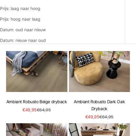
Prijs: laag naar hoog
Prijs: hoog naar laag
Datum: oud naar nieuw
Datum: nieuw naar oud
Ambiant Robusto Beige dryback
Ambiant Robusto Dark Oak
Dryback
Aanbiedingsprijs
Normale prijs
€49,95
€64,95
Aanbiedingsprijs
Normale prijs
€49,95
€64,95