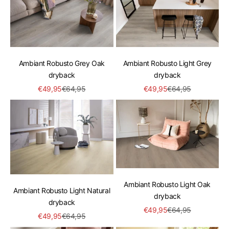
Ambiant Robusto Grey Oak
Ambiant Robusto Light Grey
dryback
dryback
Aanbiedingsprijs
Normale prijs
Aanbiedingsprijs
Normale prijs
€49,95
€64,95
€49,95
€64,95
Ambiant Robusto Light Oak
Ambiant Robusto Light Natural
dryback
dryback
Aanbiedingsprijs
Normale prijs
€49,95
€64,95
Aanbiedingsprijs
Normale prijs
€49,95
€64,95