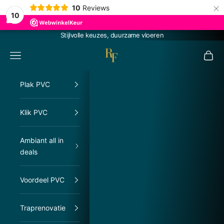
×
10
Reviews
10
Naar inhoud
Stijlvolle keuzes, duurzame vloeren
RachelFloors
Menu
Winke
Plak PVC
Klik PVC
Ambiant all in
deals
Voordeel PVC
Traprenovatie