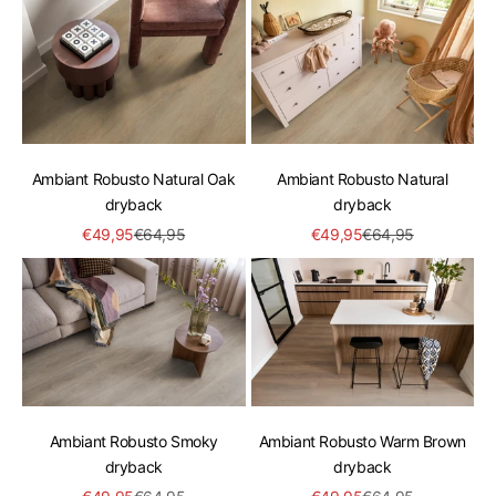
Ambiant Robusto Natural Oak
Ambiant Robusto Natural
dryback
dryback
Aanbiedingsprijs
Normale prijs
Aanbiedingsprijs
Normale prijs
€49,95
€64,95
€49,95
€64,95
Ambiant Robusto Smoky
Ambiant Robusto Warm Brown
dryback
dryback
Aanbiedingsprijs
Normale prijs
Aanbiedingsprijs
Normale prijs