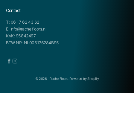
Contact
T: 06 17 62 43 62
E: info@rachelfloors.nl
KVK: 95842497
BTW NR: NL005176284B95
© 2026 - RachelFloors Powered by Shopify