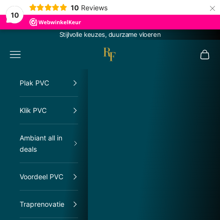
×
10
Reviews
10
Naar inhoud
Stijlvolle keuzes, duurzame vloeren
RachelFloors
Menu
Winke
Plak PVC
Klik PVC
Ambiant all in
deals
Voordeel PVC
Traprenovatie