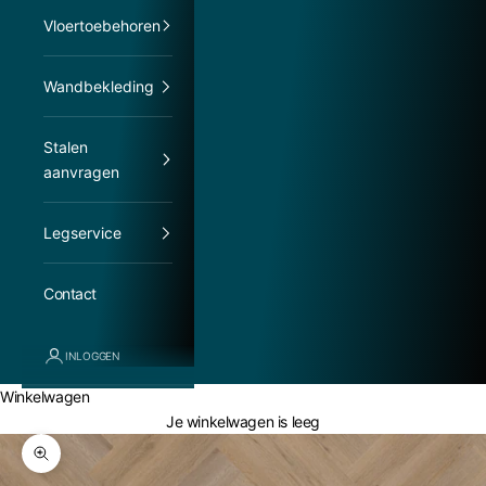
Vloertoebehoren
Wandbekleding
Stalen
aanvragen
Legservice
Contact
INLOGGEN
Winkelwagen
Je winkelwagen is leeg
In-/uitzoomen