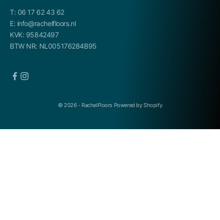
T: 06 17 62 43 62
E: info@rachelfloors.nl
KVK: 95842497
BTW NR: NL005176284B95
© 2026 - RachelFloors Powered by Shopify