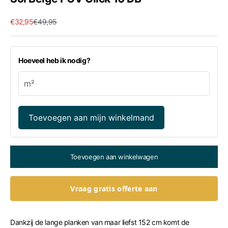
Aanbiedingsprijs
Normale prijs
€32,95
€49,95
Hoeveel heb ik nodig?
Toevoegen aan mijn winkelmand
Toevoegen aan winkelwagen
Vraag gratis offerte aan
Dankzij de lange planken van maar liefst 152 cm komt de