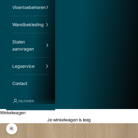
Vloertoebehoren
Wandbekleding
Stalen
aanvragen
Legservice
Contact
INLOGGEN
Winkelwagen
Je winkelwagen is leeg
In-/uitzoomen