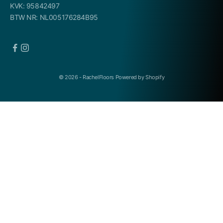
KVK: 95842497
BTW NR: NL005176284B95
© 2026 - RachelFloors Powered by Shopify