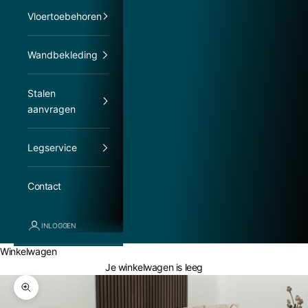
Vloertoebehoren
Wandbekleding
Stalen
aanvragen
Legservice
Contact
INLOGGEN
Winkelwagen
Je winkelwagen is leeg
In-/uitzoomen