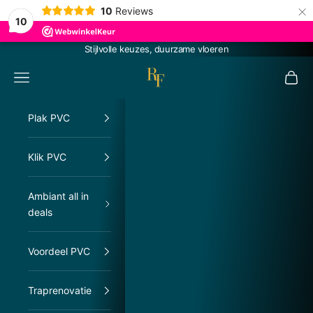
×
10
Reviews
10
Naar inhoud
Stijlvolle keuzes, duurzame vloeren
RachelFloors
Menu
Winke
Plak PVC
Klik PVC
Ambiant all in
deals
Voordeel PVC
Traprenovatie