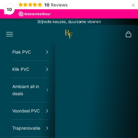
×
10
Reviews
10
Naar inhoud
Stijlvolle keuzes, duurzame vloeren
RachelFloors
Menu
Winke
Plak PVC
Klik PVC
Ambiant all in
deals
Voordeel PVC
Traprenovatie