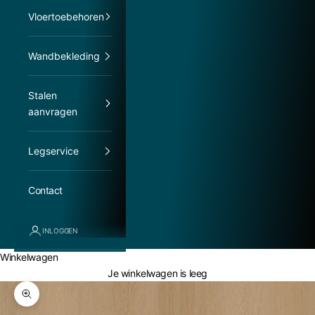
Vloertoebehoren
Wandbekleding
Stalen
aanvragen
Legservice
Contact
INLOGGEN
Winkelwagen
Je winkelwagen is leeg
In-/uitzoomen