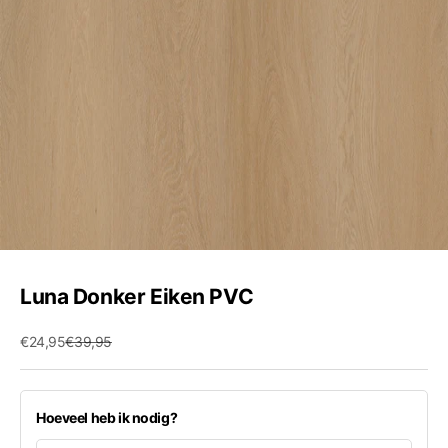
Luna Donker Eiken PVC
Aanbiedingsprijs
Normale prijs
€24,95
€39,95
Hoeveel heb ik nodig?